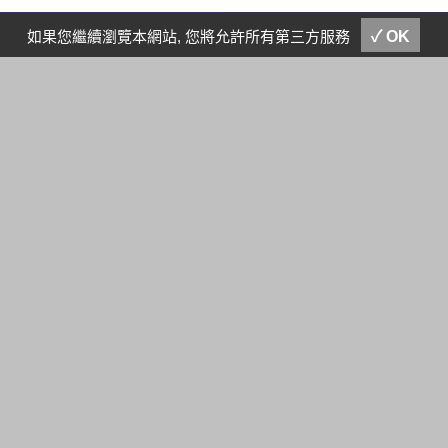
聯繫我們
E-MAIL
如果您繼續瀏覽本網站, 您將允許所有第三方服務
✓ OK
首頁
產品目錄
環保布料
回收尼龍布料
天然機能研究室
產品目錄
關於我們
訊息公佈